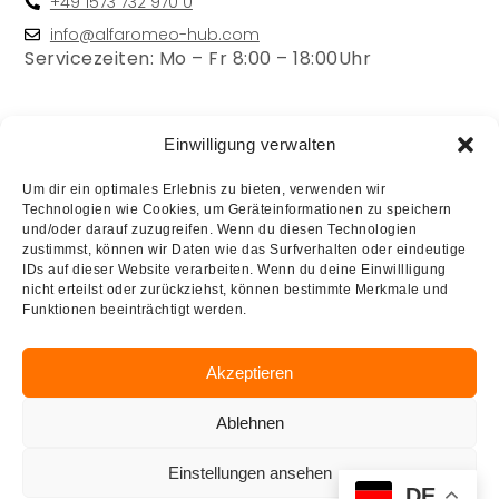
+49 1573 732 970 0
info@alfaromeo-hub.com
Servicezeiten: Mo – Fr 8:00 – 18:00Uhr
Rechtliches
Einwilligung verwalten
Um dir ein optimales Erlebnis zu bieten, verwenden wir
Impressum
Technologien wie Cookies, um Geräteinformationen zu speichern
Haftungsausschluss
und/oder darauf zuzugreifen. Wenn du diesen Technologien
zustimmst, können wir Daten wie das Surfverhalten oder eindeutige
Datenschutzerklärung
IDs auf dieser Website verarbeiten. Wenn du deine Einwillligung
nicht erteilst oder zurückziehst, können bestimmte Merkmale und
Cookie-Richtlinie (EU)
Funktionen beeinträchtigt werden.
Allgemeine Geschäftsbedingungen
Akzeptieren
Quick Links
Ablehnen
Kontakt
Einstellungen ansehen
DE