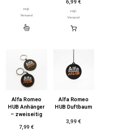
6,99
€
zzgl.
zzgl.
Versand
Versand
Ausführung
In
wählen
den
Warenkorb
Alfa Romeo
Alfa Romeo
HUB Anhänger
HUB Duftbaum
– zweiseitig
3,99
€
7,99
€