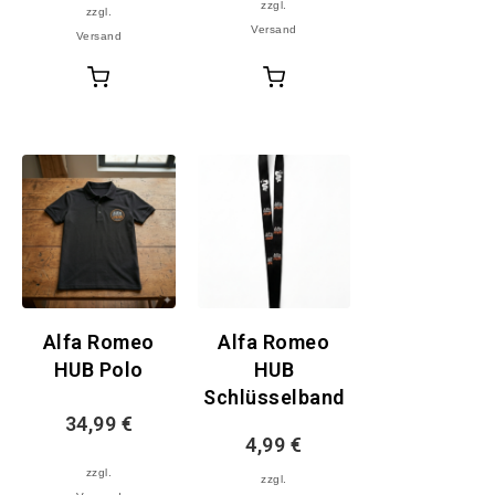
zzgl.
zzgl.
Versand
Versand
In
In
den
den
Warenkorb
Warenkorb
Alfa Romeo
Alfa Romeo
HUB Polo
HUB
Schlüsselband
34,99
€
4,99
€
zzgl.
zzgl.