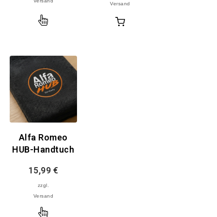
Versand
Versand
Ausführung
In
wählen
den
Warenkorb
Alfa Romeo
HUB-Handtuch
15,99
€
zzgl.
Versand
Ausführung