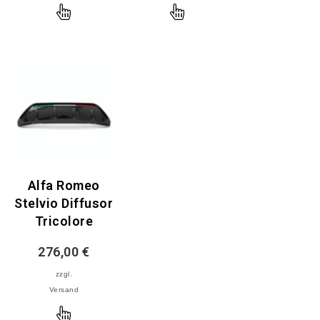
Ausführung
Ausführung
wählen
wählen
Alfa Romeo
Stelvio Diffusor
Tricolore
276,00
€
zzgl.
Versand
Ausführung