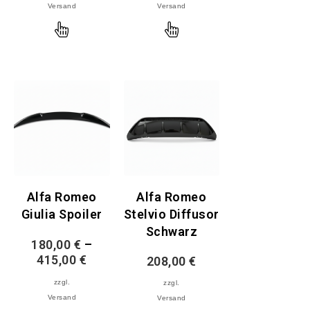
Versand
Versand
Ausführung
Ausführung
wählen
wählen
Alfa Romeo
Alfa Romeo
Giulia Spoiler
Stelvio Diffusor
Schwarz
180,00
€
–
415,00
€
208,00
€
zzgl.
zzgl.
Versand
Versand