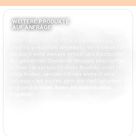
WEITERE PRODUKTE
AUF ANFRAGE
Unser Sortiment im Shop zeigt nur einen Teil
unseres gesamten Angebots. Wir können für
Sie auch viele weitere Artikel und Ersatzteile
der gesamten Stellantis-Gruppe beschaffen.
Sollten Sie ein bestimmtes Produkt nicht im
Shop finden, senden Sie uns einfach eine
Anfrage – wir prüfen gern die Verfügbarkeit
und unterbreiten Ihnen ein individuelles
Angebot.
+49 1573 732
970 0
Servicezeiten: Mo – Fr
8:00 – 18:00 Uhr